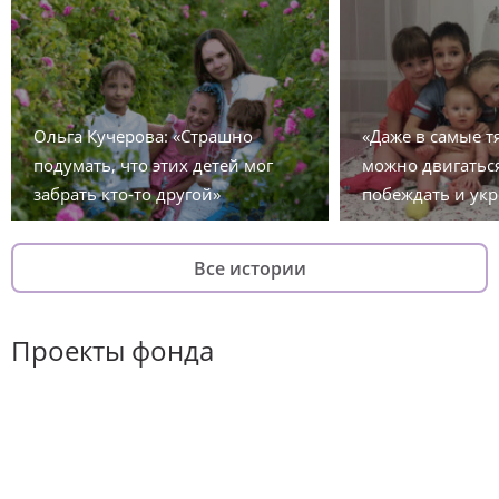
Ольга Кучерова: «Страшно
«Даже в самые 
подумать, что этих детей мог
можно двигаться
забрать кто-то другой»
побеждать и укр
Все истории
Проекты фонда