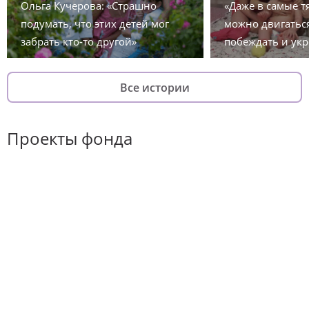
Ольга Кучерова: «Страшно
«Даже в самые 
подумать, что этих детей мог
можно двигаться
забрать кто-то другой»
побеждать и укр
Все истории
Проекты фонда