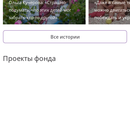
Ольга Кучерова: «Страшно
«Даже в самые 
подумать, что этих детей мог
можно двигаться
забрать кто-то другой»
побеждать и укр
Все истории
Проекты фонда