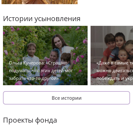
Истории усыновления
Ольга Кучерова: «Страшно
«Даже в самые 
подумать, что этих детей мог
можно двигаться
забрать кто-то другой»
побеждать и укр
Все истории
Проекты фонда