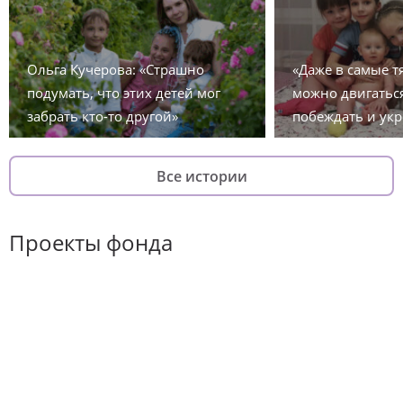
Ольга Кучерова: «Страшно
«Даже в самые 
подумать, что этих детей мог
можно двигаться
забрать кто-то другой»
побеждать и укр
Все истории
Проекты фонда