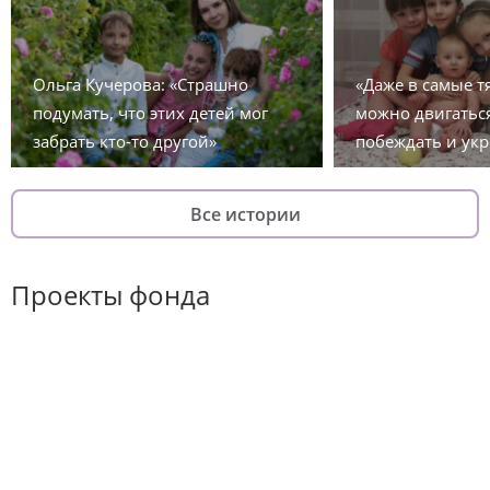
Ольга Кучерова: «Страшно
«Даже в самые 
подумать, что этих детей мог
можно двигаться
забрать кто-то другой»
побеждать и укр
Все истории
Проекты фонда