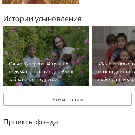
Истории усыновления
Ольга Кучерова: «Страшно
«Даже в самые 
подумать, что этих детей мог
можно двигаться
забрать кто-то другой»
побеждать и укр
Все истории
Проекты фонда