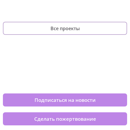
фандрайзинга
родителей
Все проекты
Изменяйте жизни детей из детских
домов вместе с нами
Подписаться на новости
Сделать пожертвование