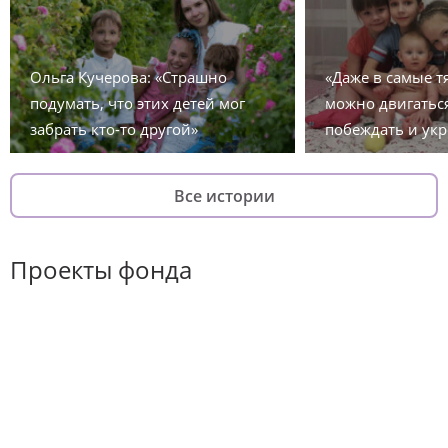
Ольга Кучерова: «Страшно
«Даже в самые 
подумать, что этих детей мог
можно двигаться
забрать кто-то другой»
побеждать и укр
Все истории
Проекты фонда