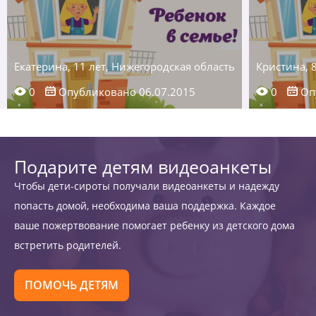
Екатерина, 11 лет, Нижегородская область
Кристина, 
0
Опубликовано 06.07.2015
0
Опу
Подарите детям видеоанкеты
Чтобы дети-сироты получали видеоанкеты и надежду
попасть домой, необходима ваша поддержка. Каждое
ваше пожертвование помогает ребенку из детского дома
встретить родителей.
ПОМОЧЬ ДЕТЯМ