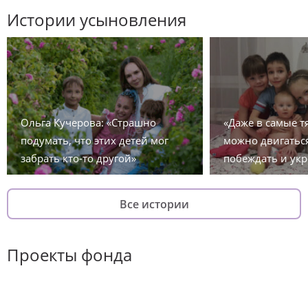
Истории усыновления
Ольга Кучерова: «Страшно
«Даже в самые 
подумать, что этих детей мог
можно двигаться
забрать кто-то другой»
побеждать и укр
Все истории
Проекты фонда