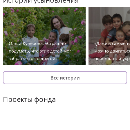
Ольга Кучерова: «Страшно
«Даже в самые 
подумать, что этих детей мог
можно двигаться
забрать кто-то другой»
побеждать и укр
Все истории
Проекты фонда