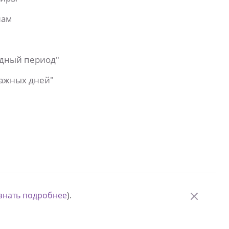
лам
одный период"
важных дней"
знать подробнее
).
© Измени одну жизнь