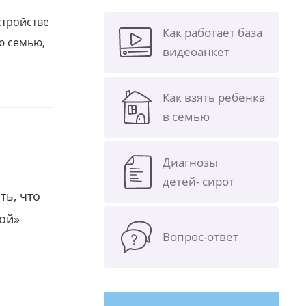
стройстве
Как работает база
ю семью,
видеоанкет
Как взять ребенка
в семью
Диагнозы
детей- сирот
ть, что
гой»
Вопрос-ответ