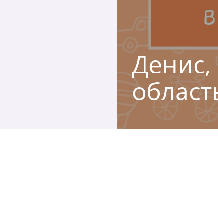
Денис,
област