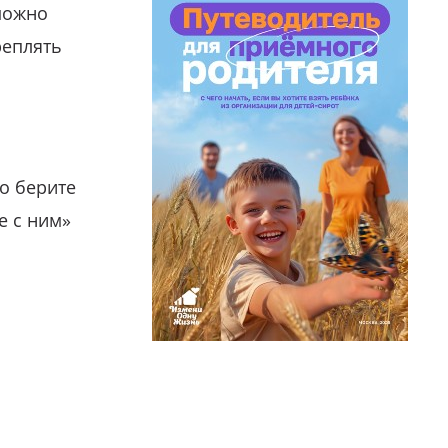
можно
реплять
о берите
е с ним»