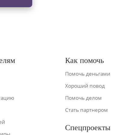
елям
Как помочь
Помочь деньгами
Хороший повод
ьтацию
Помочь делом
Стать партнером
ей
Спецпроекты
фиры