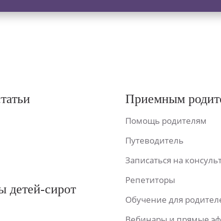
статьи
Приемным родит
Помощь родителям
Путеводитель
Записаться на консул
Репетиторы
ы детей-сирот
Обучение для родител
Вебинары и прямые э