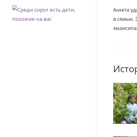
Анкета уд
в семью. 
эмансипа
Исто