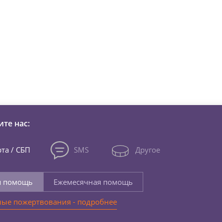
зни детей из детских домов 
те нас:
та / СБП
SMS
Другое
я помощь
Ежемесячная помощь
ые пожертвования - подробнее