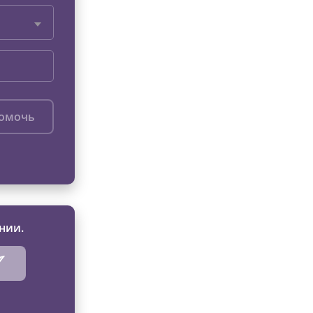
помочь
нии.