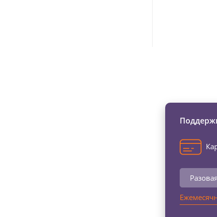
Изменяйте жи
Поддержи
Кар
Разова
Ежемесячн