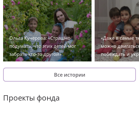
Ольга Кучерова: «Страшно
«Даже в самые 
подумать, что этих детей мог
можно двигаться
забрать кто-то другой»
побеждать и укр
Все истории
Проекты фонда