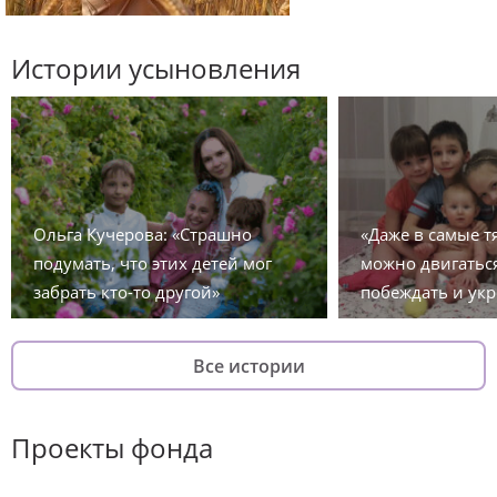
Истории усыновления
Ольга Кучерова: «Страшно
«Даже в самые 
подумать, что этих детей мог
можно двигаться
забрать кто-то другой»
побеждать и укр
Все истории
Проекты фонда