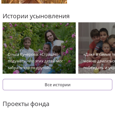
Истории усыновления
Ольга Кучерова: «Страшно
«Даже в самые 
подумать, что этих детей мог
можно двигаться
забрать кто-то другой»
побеждать и укр
Все истории
Проекты фонда