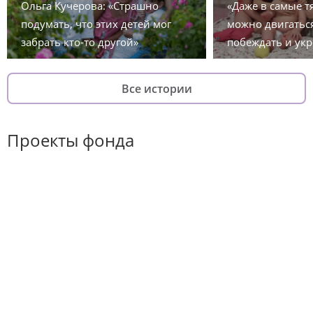
Ольга Кучерова: «Страшно
«Даже в самые 
подумать, что этих детей мог
можно двигаться
забрать кто-то другой»
побеждать и укр
Все истории
Проекты фонда