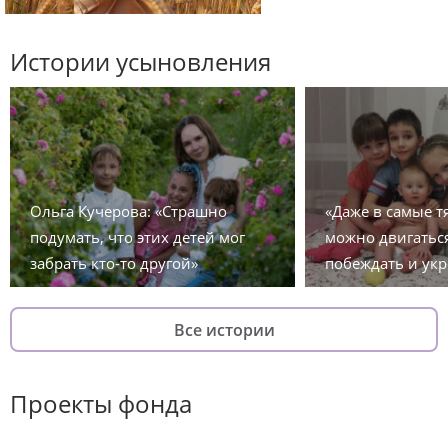
Истории усыновления
Ольга Кучерова: «Страшно
«Даже в самые 
подумать, что этих детей мог
можно двигаться
забрать кто-то другой»
побеждать и укр
Все истории
Проекты фонда