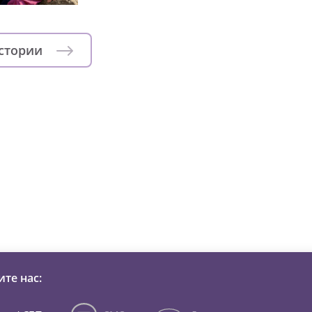
истории
зни детей из детских домов 
те нас: