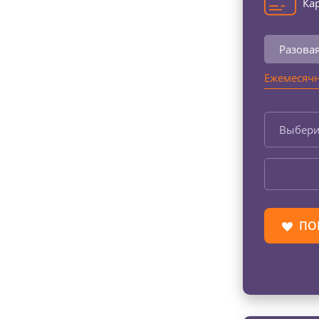
Кар
Разова
Ежемесячн
Выбери
ПО