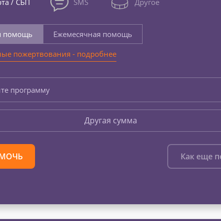
та / СБП
SMS
Другое
я помощь
Ежемесячная помощь
ые пожертвования - подробнее
те программу
Другая сумма
МОЧЬ
Как еще 