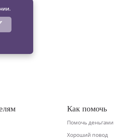
нии.
елям
Как помочь
Помочь деньгами
Хороший повод