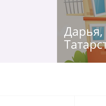
Дарья,
Татарс