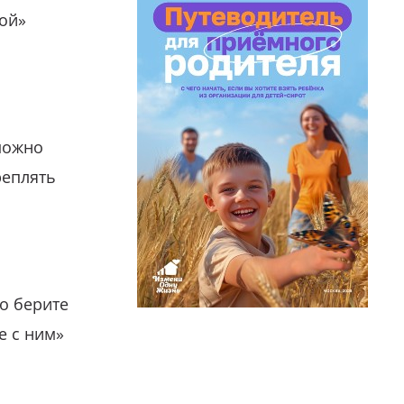
гой»
можно
реплять
о берите
е с ним»