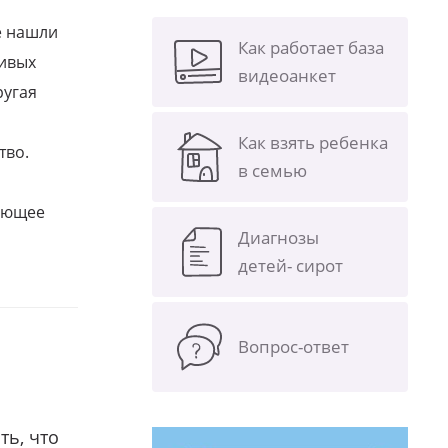
е нашли
Как работает база
ливых
видеоанкет
ругая
Как взять ребенка
тво.
в семью
щающее
Диагнозы
детей- сирот
Вопрос-ответ
ть, что