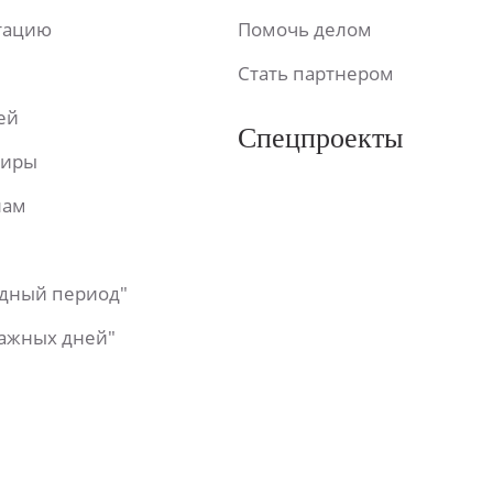
ьтацию
Помочь делом
Стать партнером
ей
Спецпроекты
фиры
лам
одный период"
важных дней"