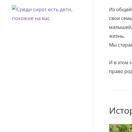
Из общей
свои семь
малышей, 
жизнь.
Мы стара
И в этом
право род
Исто