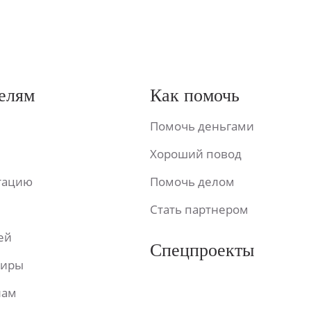
елям
Как помочь
Помочь деньгами
Хороший повод
ьтацию
Помочь делом
Стать партнером
ей
Спецпроекты
фиры
лам