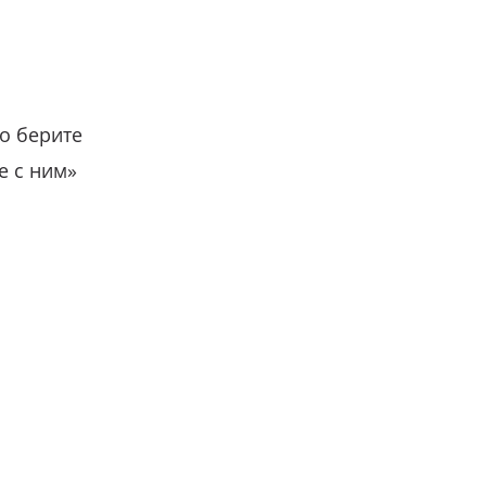
о берите
е с ним»