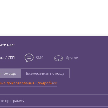
зни детей из детских домов 
те нас:
та / СБП
SMS
Другое
я помощь
Ежемесячная помощь
ые пожертвования - подробнее
те программу