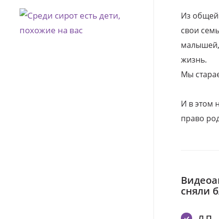
Из общей
свои семь
малышей, 
жизнь.
Мы стара
И в этом
право род
Видеоа
сняли 
Л П