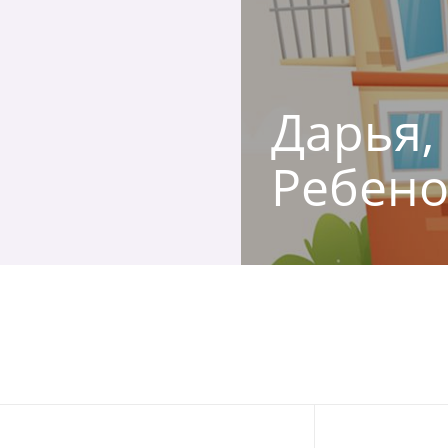
Дарья, 
Ребено