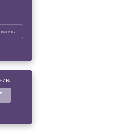
помочь
нии.