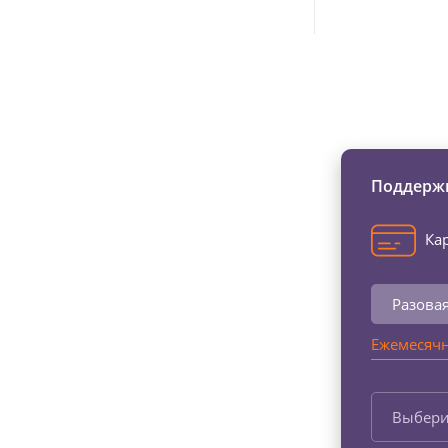
Изменяйте жи
Поддержи
Кар
Разова
Ежемесячн
Выбери