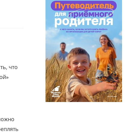
ть, что
гой»
можно
реплять