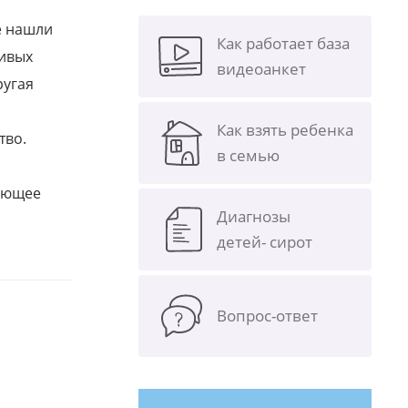
е нашли
Как работает база
ливых
видеоанкет
ругая
Как взять ребенка
тво.
в семью
щающее
Диагнозы
детей- сирот
Вопрос-ответ