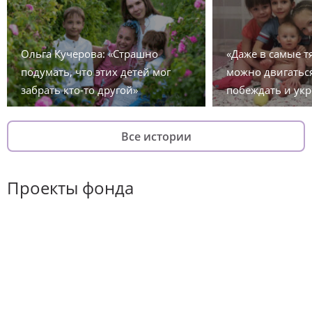
Ольга Кучерова: «Страшно
«Даже в самые 
подумать, что этих детей мог
можно двигаться
забрать кто-то другой»
побеждать и укр
Все истории
Проекты фонда