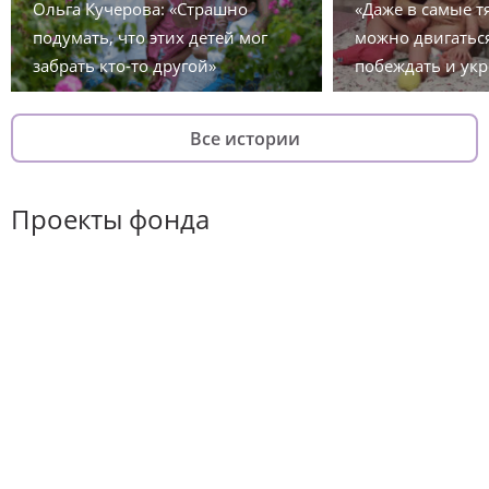
Ольга Кучерова: «Страшно
«Даже в самые 
подумать, что этих детей мог
можно двигаться
забрать кто-то другой»
побеждать и укр
Все истории
Проекты фонда