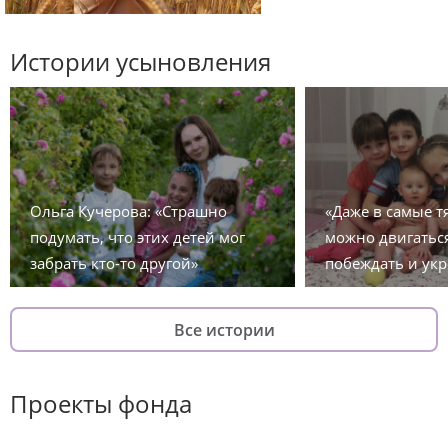
Истории усыновления
Ольга Кучерова: «Страшно
«Даже в самые 
подумать, что этих детей мог
можно двигаться
забрать кто-то другой»
побеждать и укр
Все истории
Проекты фонда