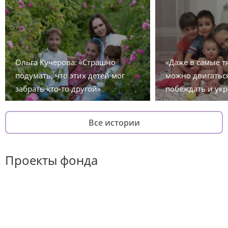
Ольга Кучерова: «Страшно
«Даже в самые 
подумать, что этих детей мог
можно двигаться
забрать кто-то другой»
побеждать и укр
Все истории
Проекты фонда