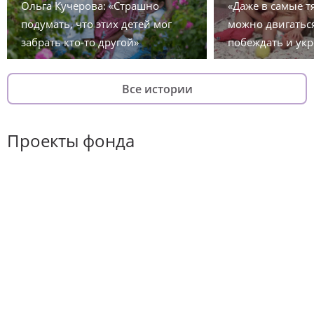
Ольга Кучерова: «Страшно
«Даже в самые 
подумать, что этих детей мог
можно двигаться
забрать кто-то другой»
побеждать и укр
Все истории
Проекты фонда