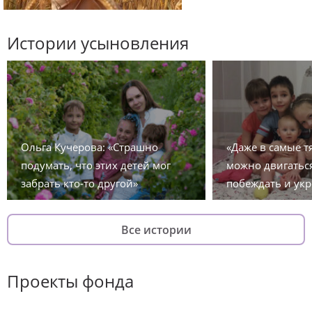
Истории усыновления
Ольга Кучерова: «Страшно
«Даже в самые 
подумать, что этих детей мог
можно двигаться
забрать кто-то другой»
побеждать и укр
Все истории
Проекты фонда