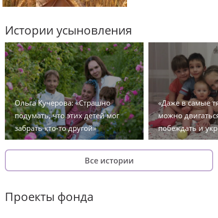
Истории усыновления
Ольга Кучерова: «Страшно
«Даже в самые 
подумать, что этих детей мог
можно двигаться
забрать кто-то другой»
побеждать и укр
Все истории
Проекты фонда