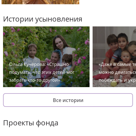
Истории усыновления
Ольга Кучерова: «Страшно
«Даже в самые 
подумать, что этих детей мог
можно двигаться
забрать кто-то другой»
побеждать и укр
Все истории
Проекты фонда