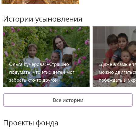
Истории усыновления
Ольга Кучерова: «Страшно
«Даже в самые 
подумать, что этих детей мог
можно двигаться
забрать кто-то другой»
побеждать и укр
Все истории
Проекты фонда