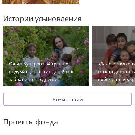
Истории усыновления
Ольга Кучерова: «Страшно
«Даже в самые 
подумать, что этих детей мог
можно двигаться
забрать кто-то другой»
побеждать и укр
Все истории
Проекты фонда