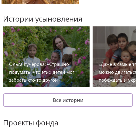
Истории усыновления
Ольга Кучерова: «Страшно
«Даже в самые 
подумать, что этих детей мог
можно двигаться
забрать кто-то другой»
побеждать и укр
Все истории
Проекты фонда