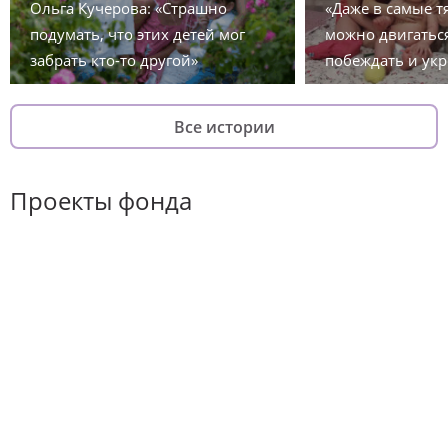
Ольга Кучерова: «Страшно
«Даже в самые 
подумать, что этих детей мог
можно двигаться
забрать кто-то другой»
побеждать и укр
Все истории
Проекты фонда