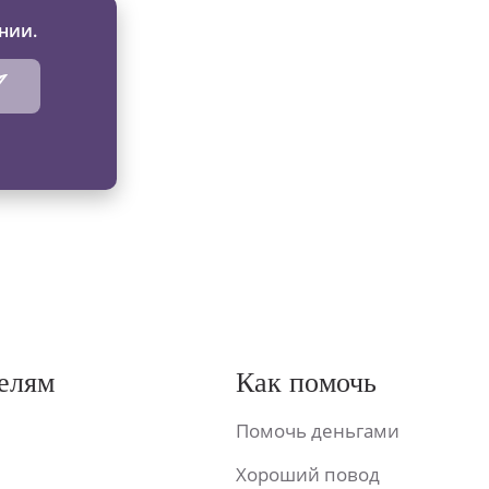
нии.
елям
Как помочь
Помочь деньгами
Хороший повод