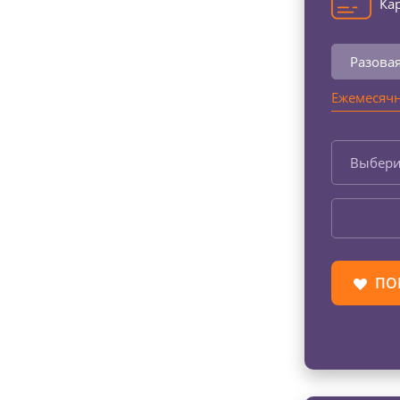
Кар
Разова
Ежемесячн
Выбери
ПО