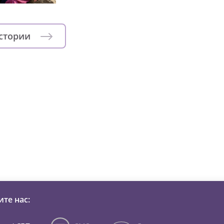
истории
зни детей из детских домов 
те нас: