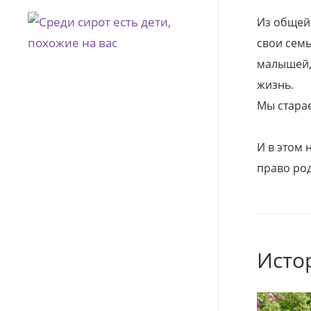
Из общей
свои семь
малышей, 
жизнь.
Мы стара
И в этом
право род
Исто