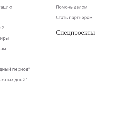
ьтацию
Помочь делом
Стать партнером
ей
Спецпроекты
фиры
лам
одный период"
важных дней"