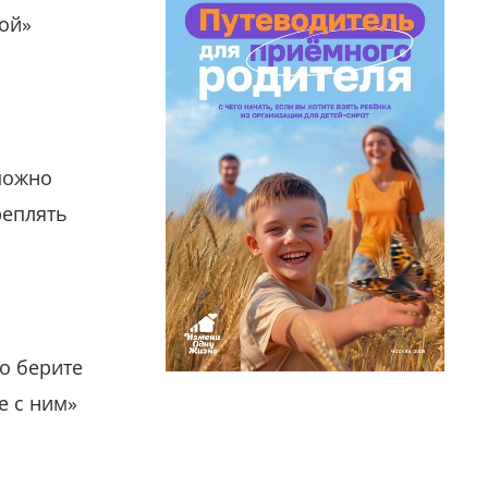
гой»
можно
реплять
о берите
е с ним»