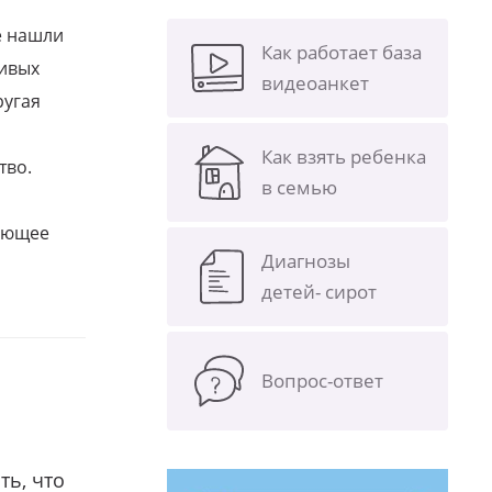
е нашли
Как работает база
ливых
видеоанкет
ругая
Как взять ребенка
тво.
в семью
щающее
Диагнозы
детей- сирот
Вопрос-ответ
ть, что