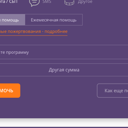
та / СБП
SMS
Другое
я помощь
Ежемесячная помощь
ые пожертвования - подробнее
те программу
Другая сумма
МОЧЬ
Как еще 