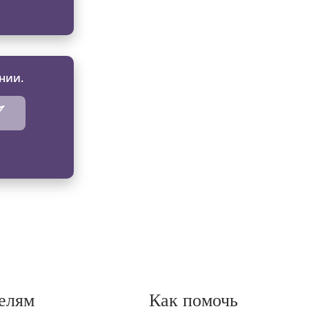
нии.
елям
Как помочь