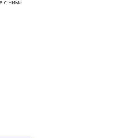
е с ним»
вместе с нами