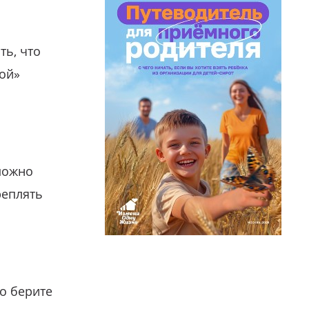
ть, что
гой»
можно
реплять
о берите