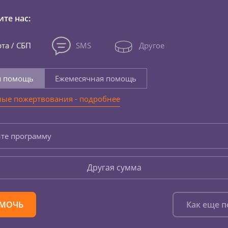
те нас:
та / СБП
SMS
Другое
я помощь
Ежемесячная помощь
ые пожертвования - подробнее
те программу
Другая сумма
МОЧЬ
Как еще 