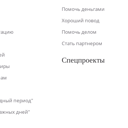
Помочь деньгами
Хороший повод
ьтацию
Помочь делом
Стать партнером
ей
Спецпроекты
фиры
лам
одный период"
важных дней"