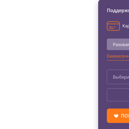
Поддержи
Кар
Разова
Ежемесячн
Выбери
ПО