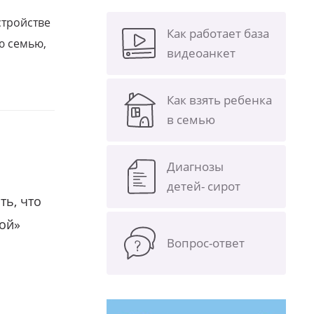
стройстве
Как работает база
ю семью,
видеоанкет
Как взять ребенка
в семью
Диагнозы
детей- сирот
ть, что
гой»
Вопрос-ответ