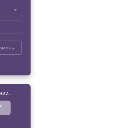
помочь
нии.