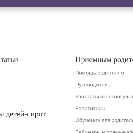
статьи
Приемным родит
Помощь родителям
Путеводитель
Записаться на консул
Репетиторы
ы детей-сирот
Обучение для родител
Вебинары и прямые э