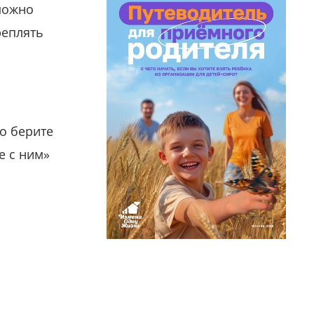
можно
реплять
о берите
е с ним»