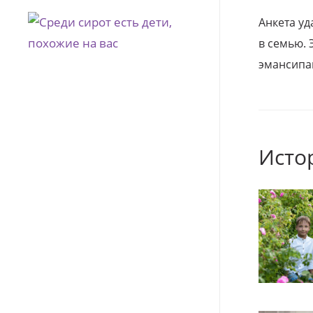
Анкета уд
в семью. 
эмансипа
Исто