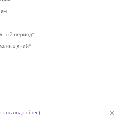
лам
одный период"
важных дней"
знать подробнее
).
© Измени одну жизнь