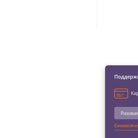
Изменяйте жи
Поддержи
Кар
Разова
Ежемесячн