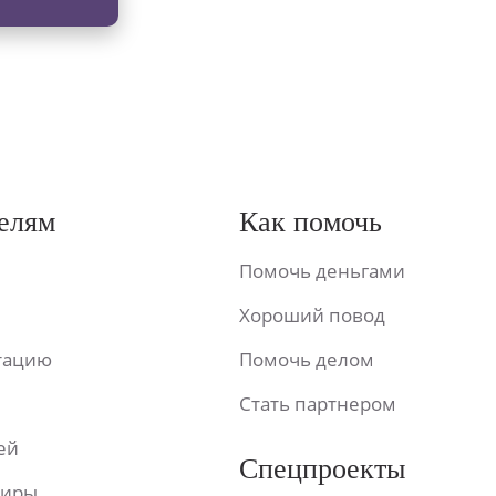
елям
Как помочь
Помочь деньгами
Хороший повод
ьтацию
Помочь делом
Стать партнером
ей
Спецпроекты
фиры