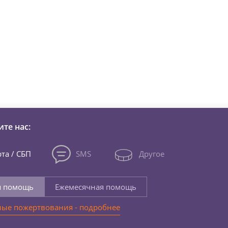
зни детей из детских домов 
те нас:
та / СБП
SMS
Другое
я помощь
Ежемесячная помощь
ые пожертвования - подробнее