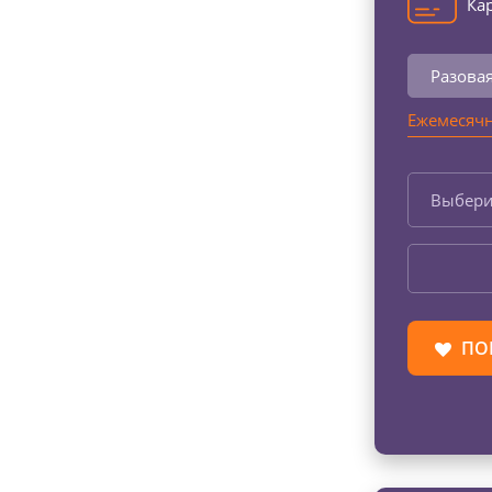
Кар
Разова
Ежемесячн
Выбери
ПО