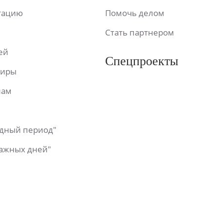
ьтацию
Помочь делом
Стать партнером
ей
Спецпроекты
фиры
лам
одный период"
важных дней"