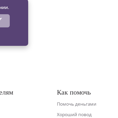
нии.
елям
Как помочь
Помочь деньгами
Хороший повод