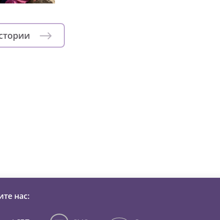
истории
зни детей из детских домов 
те нас: