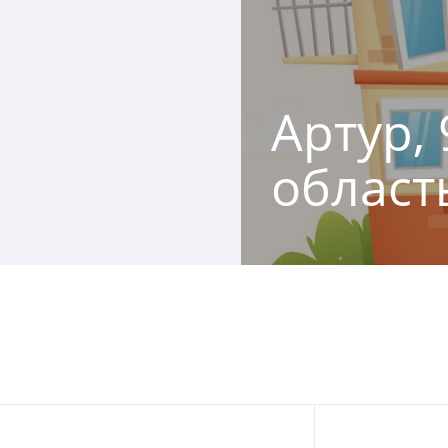
Артур, 
област