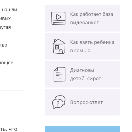
е нашли
Как работает база
ливых
видеоанкет
ругая
Как взять ребенка
тво.
в семью
щающее
Диагнозы
детей- сирот
Вопрос-ответ
ть, что