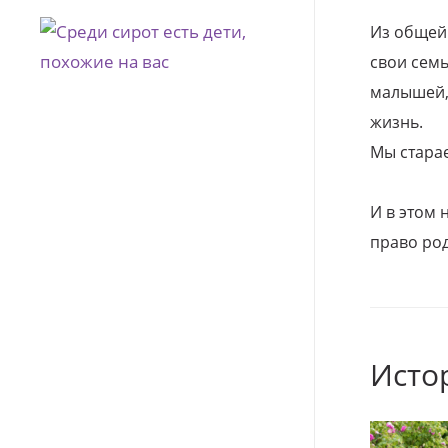
Из общей
свои семь
малышей, 
жизнь.
Мы стара
И в этом
право род
Исто