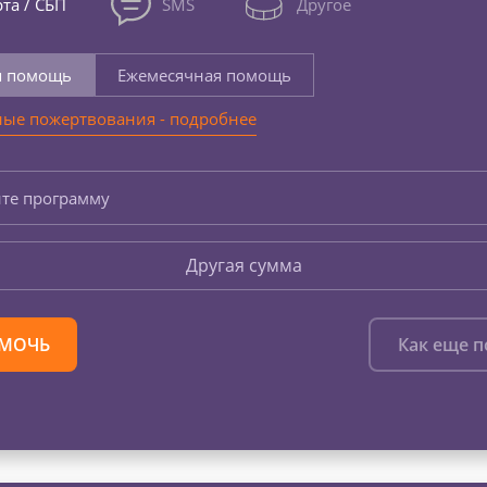
та / СБП
SMS
Другое
я помощь
Ежемесячная помощь
ые пожертвования - подробнее
те программу
Другая сумма
МОЧЬ
Как еще 