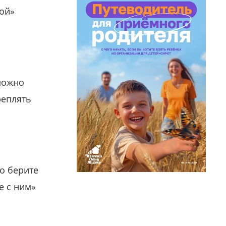
гой»
можно
реплять
о берите
е с ним»