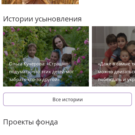
Истории усыновления
Ольга Кучерова: «Страшно
«Даже в самые 
подумать, что этих детей мог
можно двигаться
забрать кто-то другой»
побеждать и укр
Все истории
Проекты фонда