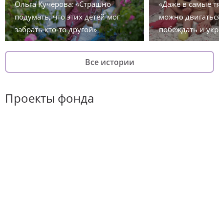
Ольга Кучерова: «Страшно
«Даже в самые 
подумать, что этих детей мог
можно двигаться
забрать кто-то другой»
побеждать и укр
Все истории
Проекты фонда