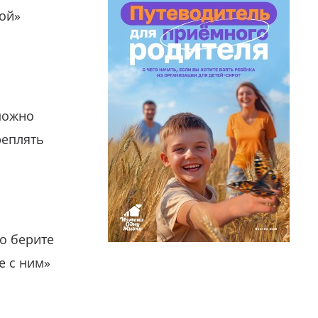
гой»
можно
реплять
о берите
е с ним»