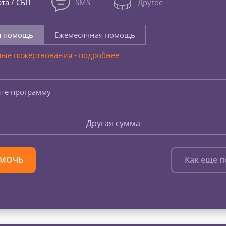
та / СБП
SMS
Другое
я помощь
Ежемесячная помощь
ые пожертвования - подробнее
те программу
Другая сумма
МОЧЬ
Как еще 