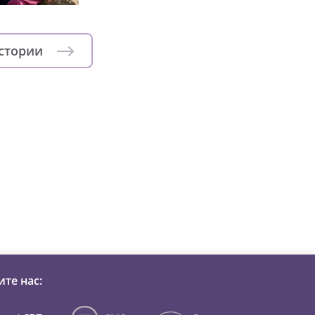
истории
зни детей из детских домов 
те нас: