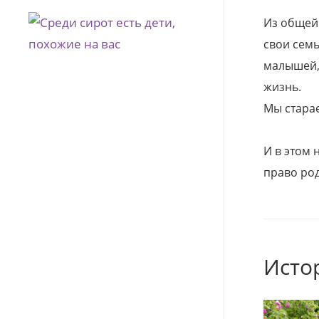
Из общей
свои семь
малышей, 
жизнь.
Мы стара
И в этом
право род
Исто