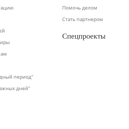
ьтацию
Помочь делом
Стать партнером
ей
Спецпроекты
фиры
лам
одный период"
важных дней"