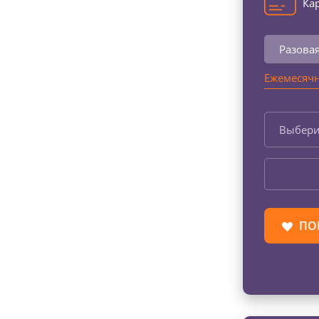
Кар
Разова
Ежемесячн
Выбери
ПО