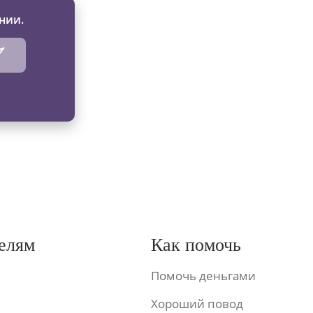
нии.
елям
Как помочь
Помочь деньгами
Хороший повод