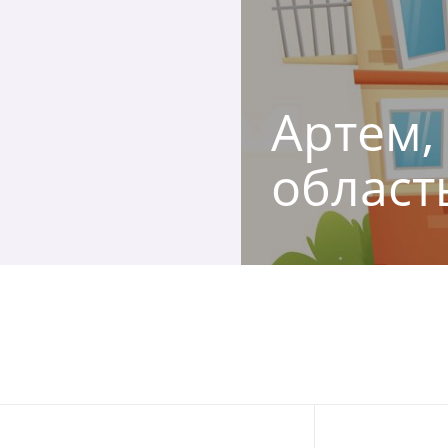
Артем,
област