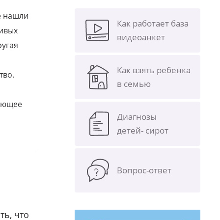
е нашли
Как работает база
ливых
видеоанкет
ругая
Как взять ребенка
тво.
в семью
щающее
Диагнозы
детей- сирот
Вопрос-ответ
ть, что