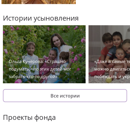
Истории усыновления
Ольга Кучерова: «Страшно
«Даже в самые 
подумать, что этих детей мог
можно двигаться
забрать кто-то другой»
побеждать и укр
Все истории
Проекты фонда