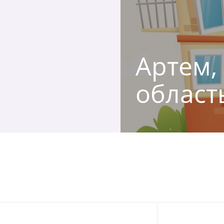
Артем,
област