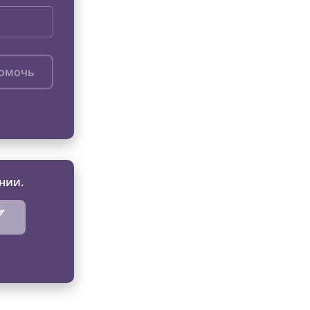
помочь
нии.