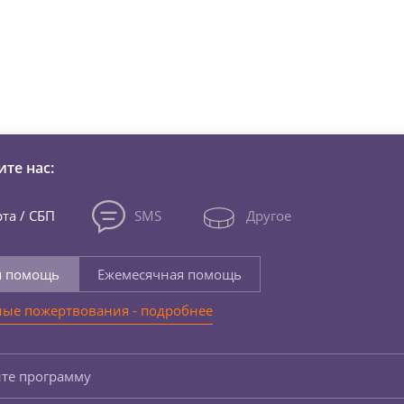
зни детей из детских домов 
те нас:
та / СБП
SMS
Другое
я помощь
Ежемесячная помощь
ые пожертвования - подробнее
те программу