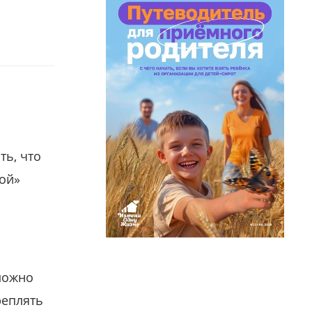
ть, что
гой»
можно
реплять