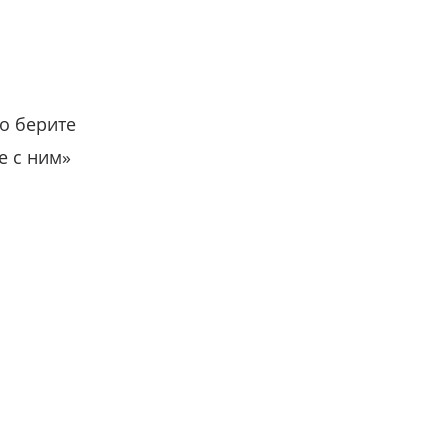
о берите
е с ним»