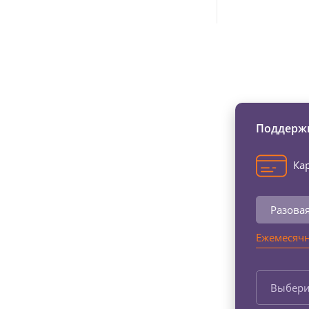
Изменяйте жи
Поддержи
Кар
Разова
Ежемесячн
Выбери