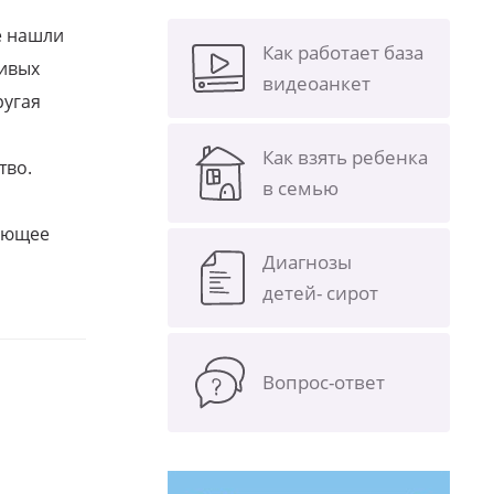
е нашли
Как работает база
ливых
видеоанкет
ругая
Как взять ребенка
тво.
в семью
щающее
Диагнозы
детей- сирот
Вопрос-ответ