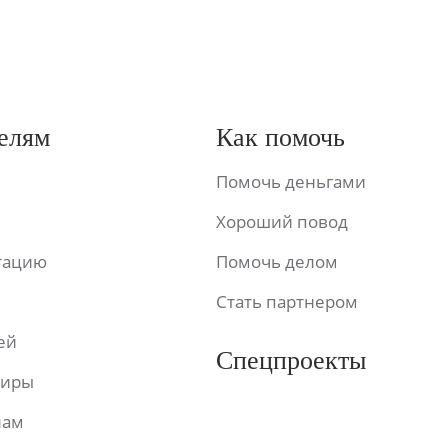
елям
Как помочь
Помочь деньгами
Хороший повод
ьтацию
Помочь делом
Стать партнером
ей
Спецпроекты
фиры
лам