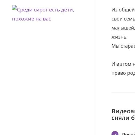
Из общей
свои семь
малышей, 
жизнь.
Мы стара
И в этом
право род
Видеоа
сняли 
Pose