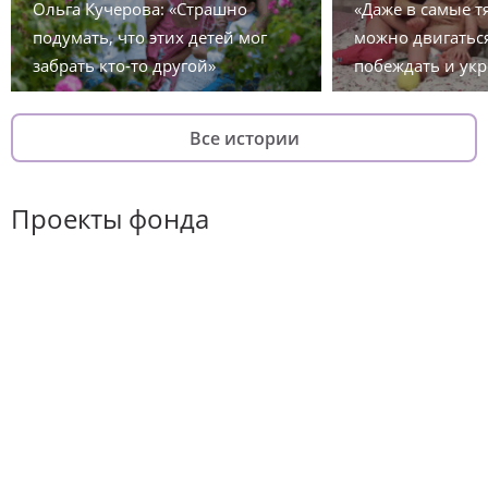
Ольга Кучерова: «Страшно
«Даже в самые 
подумать, что этих детей мог
можно двигаться
забрать кто-то другой»
побеждать и укр
Все истории
Проекты фонда