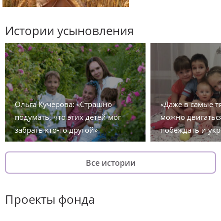
Истории усыновления
Ольга Кучерова: «Страшно
«Даже в самые 
подумать, что этих детей мог
можно двигаться
забрать кто-то другой»
побеждать и укр
Все истории
Проекты фонда