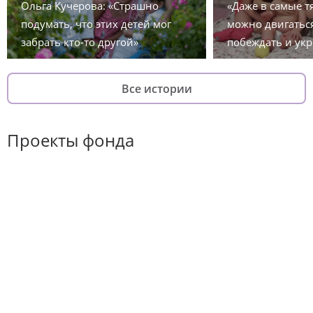
Ольга Кучерова: «Страшно
«Даже в самые 
подумать, что этих детей мог
можно двигаться
забрать кто-то другой»
побеждать и укр
Все истории
Проекты фонда