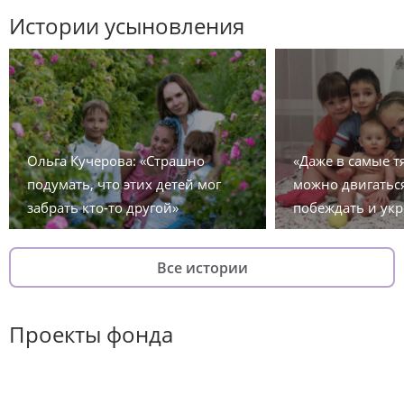
Истории усыновления
Ольга Кучерова: «Страшно
«Даже в самые 
подумать, что этих детей мог
можно двигаться
забрать кто-то другой»
побеждать и укр
Все истории
Проекты фонда