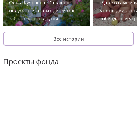
Ольга Кучерова: «Страшно
«Даже в самые 
подумать, что этих детей мог
можно двигаться
забрать кто-то другой»
побеждать и укр
Все истории
Проекты фонда