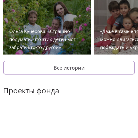
Ольга Кучерова: «Страшно
«Даже в самые 
подумать, что этих детей мог
можно двигаться
забрать кто-то другой»
побеждать и укр
Все истории
Проекты фонда