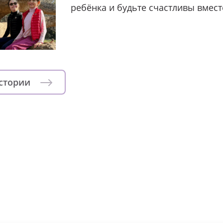
ребёнка и будьте счастливы вмест
истории
зни детей из детских домов 