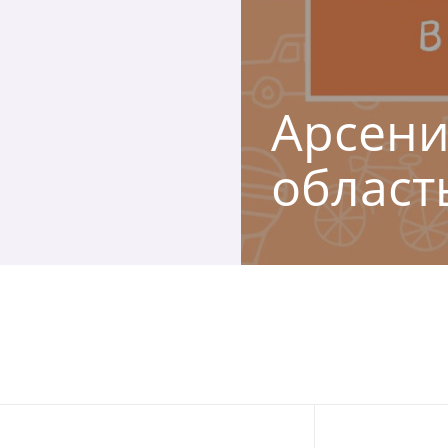
Арсени
област