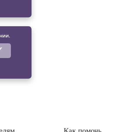
нии.
елям
Как помочь