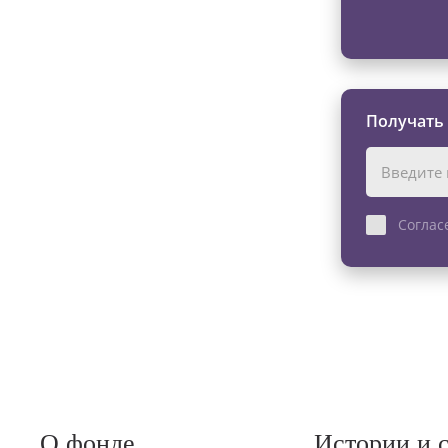
Получать
Соглас
О фонде
Истории и 