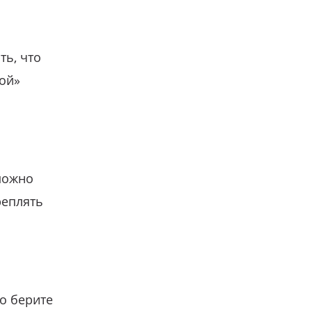
ть, что
гой»
можно
реплять
о берите