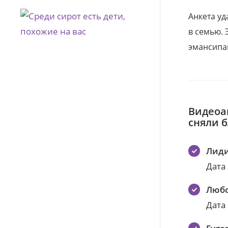
Анкета уд
в семью. 
эмансипа
Видеоа
сняли 
Лиди
Дата
Любо
Дата