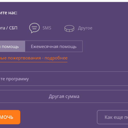
те нас:
та / СБП
SMS
Другое
я помощь
Ежемесячная помощь
ые пожертвования - подробнее
те программу
Другая сумма
МОЧЬ
Как еще 