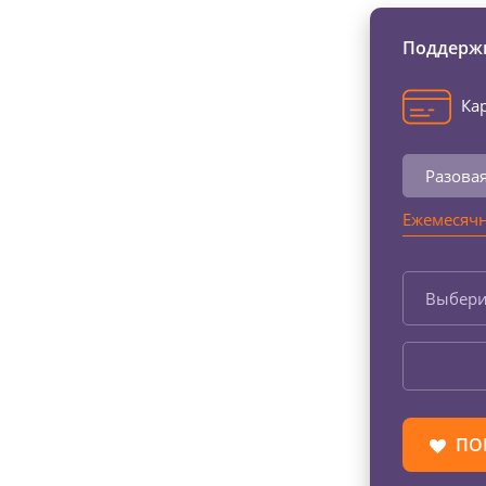
Поддержи
Кар
Разова
Ежемесячн
Выбери
ПО