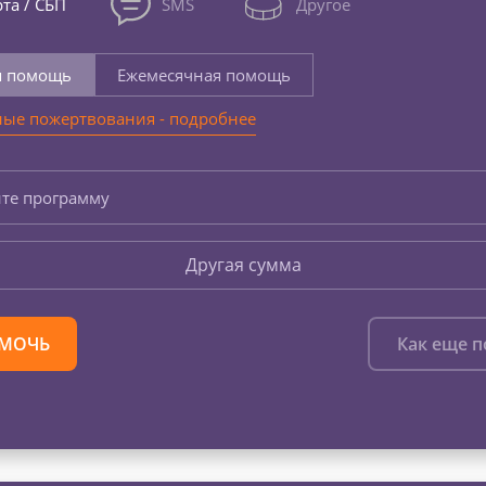
та / СБП
SMS
Другое
я помощь
Ежемесячная помощь
ые пожертвования - подробнее
те программу
Другая сумма
МОЧЬ
Как еще 