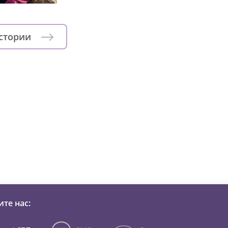
истории
зни детей из детских домов 
те нас: