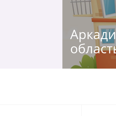
Аркади
област