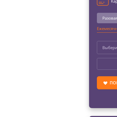
Кар
Разова
Ежемесячн
Выбери
ПО