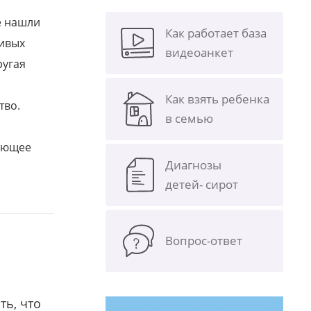
е нашли
Как работает база
ливых
видеоанкет
ругая
Как взять ребенка
тво.
в семью
щающее
Диагнозы
детей- сирот
Вопрос-ответ
ть, что