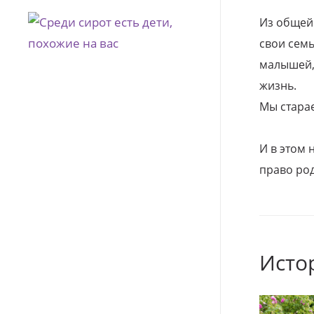
Из общей
свои семь
малышей, 
жизнь.
Мы стара
И в этом
право род
Исто