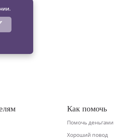
нии.
елям
Как помочь
Помочь деньгами
Хороший повод