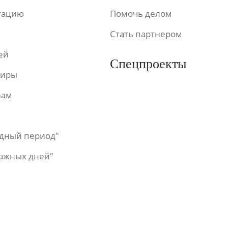
ьтацию
Помочь делом
Стать партнером
ей
Спецпроекты
фиры
лам
одный период"
важных дней"