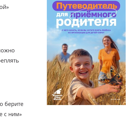
гой»
можно
реплять
о берите
е с ним»