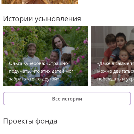
Истории усыновления
Ольга Кучерова: «Страшно
«Даже в самые 
подумать, что этих детей мог
можно двигаться
забрать кто-то другой»
побеждать и укр
Все истории
Проекты фонда