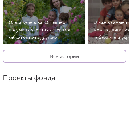
Ольга Кучерова: «Страшно
«Даже в самые 
подумать, что этих детей мог
можно двигаться
забрать кто-то другой»
побеждать и укр
Все истории
Проекты фонда