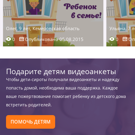
Олег, 9 лет, Кемеровская область
Ульяна, 7 л
0
Опубликовано 05.08.2015
0
Опу
Подарите детям видеоанкеты
Чтобы дети-сироты получали видеоанкеты и надежду
попасть домой, необходима ваша поддержка. Каждое
ваше пожертвование помогает ребенку из детского дома
встретить родителей.
ПОМОЧЬ ДЕТЯМ